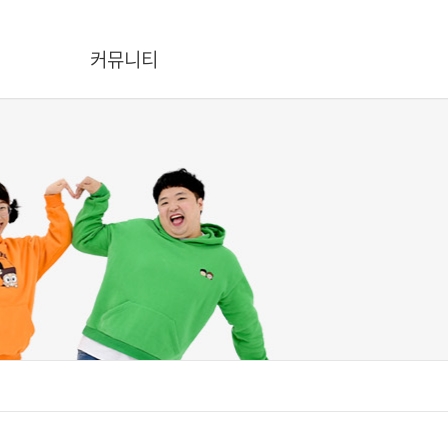
커뮤니티
공지/뉴스
온라인문의
흔한남매에게