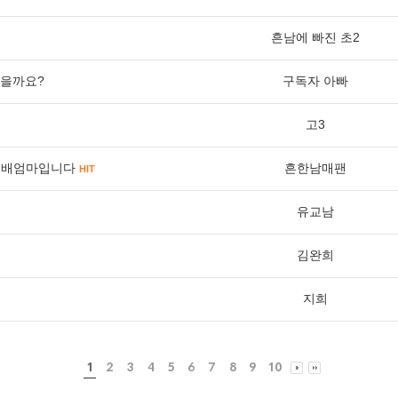
흔남에 빠진 초2
없을까요?
구독자 아빠
고3
선배엄마입니다
흔한남매팬
HIT
유교남
김완희
지희
1
2
3
4
5
6
7
8
9
10