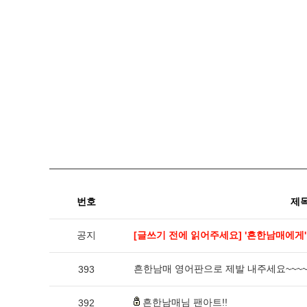
번호
제
공지
[글쓰기 전에 읽어주세요] '흔한남매에게
흔한남매 영어판으로 제발 내주세요~~~~~ 
393
흔한남매님 팬아트!!
392