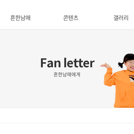
흔한남매
콘텐츠
갤러리
크리에이터 소개
유튜브
상품
캐릭터 소개
출판
마케팅
걸어온 길
애니메이션
불법제품신고
BDC 파트너
뮤지컬
Fan letter
흔한남매에게